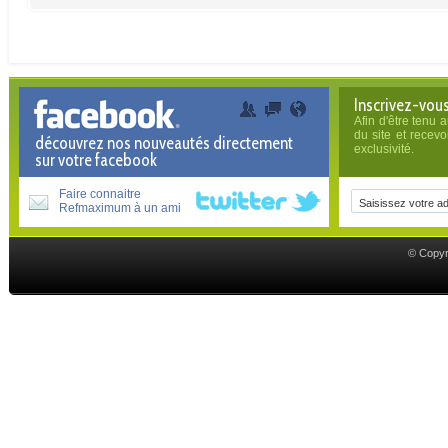
Inscrivez-vous
Afin d'être tenu 
du site et recev
découvrez nos nouveautés directement
exclusivité.
sur votre facebook
Faire connaitre
Refmaximum à un ami
© Copyr