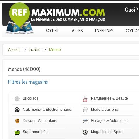
Quoi ?
ACCUEIL
VILLES
ENSEIGNES
CONTA
Accueil
>
Lozère
>
Mende
Mende (48000)
Filtrez les magasins
Bricolage
Parfumeries & Beauté
Multimédia & Electroménager
Mode à bas prix
Discount Alimentaire
Garages & Automobile
Supermarchés
Magasins de Sport